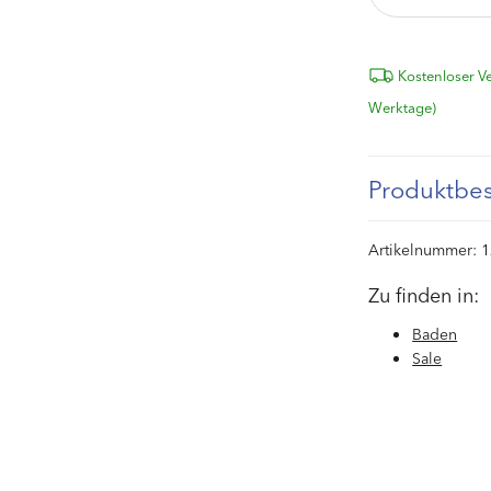
die
Menge
für
Kostenloser Ve
Bade-
Werktage)
Set
für
die
Kleinsten
Produktbe
Artikelnummer:
1
Zu finden in:
Baden
Sale