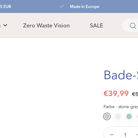
45 EUR
Made in Europe
e
Zero Waste Vision
SALE
Bade-S
Verkaufspre
Normaler
€39,99
€
Preis
Farbe :
stone gre
Verringere