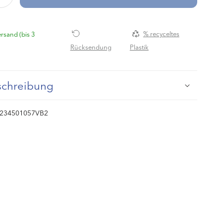
die
Menge
für
rsand (bis 3
% recyceltes
Bade-
Rücksendung
Plastik
Set
für
die
Kleinsten
schreibung
234501057VB2