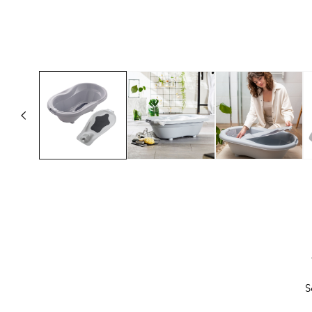
Medien
1
in
Modal
öffnen
New content loaded
S